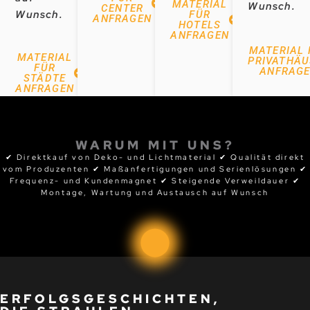
MATERIAL
Wunsch.
CENTER
Wunsch.
FÜR
ANFRAGEN
HOTELS
ANFRAGEN
MATERIAL 
MATERIAL
PRIVATHÄU
FÜR
ANFRAG
STÄDTE
ANFRAGEN
WARUM MIT UNS?
✔ Direktkauf von Deko- und Lichtmaterial ✔ Qualität direkt
vom Produzenten ✔ Maßanfertigungen und Serienlösungen ✔
Frequenz- und Kundenmagnet ✔ Steigende Verweildauer ✔
Montage, Wartung und Austausch auf Wunsch
ERFOLGSGESCHICHTEN,