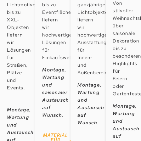
Von
Lichtmotive
bis zu
ganzjährigen
stilvoller
bis zu
Eventflächen
Lichtobjekten
Weihnachts
XXL-
liefern
liefern
über
Objekten
wir
wir
saisonale
liefern
hochwertige
hochwertige
Dekoration
wir
Lösungen
Ausstattung
bis zu
Lösungen
für
für
besondere
für
Einkaufswelten.
Innen-
Highlights
Straßen,
und
Montage,
für
Plätze
Außenbereiche.
Wartung
Feiern
und
und
Montage,
oder
Events.
saisonaler
Wartung
Gartenfest
Austausch
und
Montage,
auf
Austausch
Montage,
Wartung
Wunsch.
auf
Wartung
und
Wunsch.
und
Austausch
Austausch
MATERIAL
auf
auf
FÜR