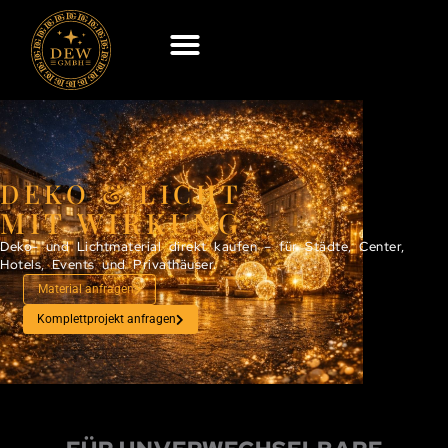
DEKO & LICHT
MIT WIRKUNG
Deko- und Lichtmaterial direkt kaufen – für Städte, Center,
Hotels, Events und Privathäuser.
Material anfragen
Komplettprojekt anfragen