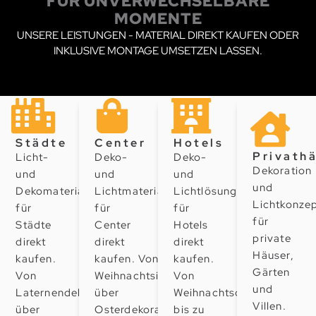
FÜR UNVERWECHSELBARE
MOMENTE
UNSERE LEISTUNGEN - MATERIAL DIREKT KAUFEN ODER
INKLUSIVE MONTAGE UMSETZEN LASSEN.
Städte
Center
Hotels
Privath
Licht-
Deko-
Deko-
Dekoration
und
und
und
und
Dekomaterial
Lichtmaterial
Lichtlösungen
Lichtkonze
für
für
für
für
Städte
Center
Hotels
private
direkt
direkt
direkt
Häuser,
kaufen.
kaufen. Von
kaufen.
Gärten
Von
Weihnachtsinszenierungen
Von
und
Laternendeko
über
Weihnachtsdekoration
Villen.
über
Osterdekoration
bis zu